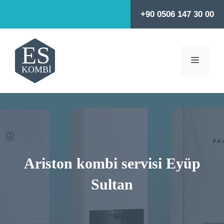
İçeriğe
+90 0506 147 30 00
atla
MENÜ
Ariston kombi servisi Eyüp
Sultan