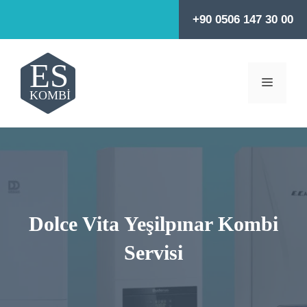
İçeriğe
+90 0506 147 30 00
atla
MENÜ
Dolce Vita Yeşilpınar Kombi
Servisi