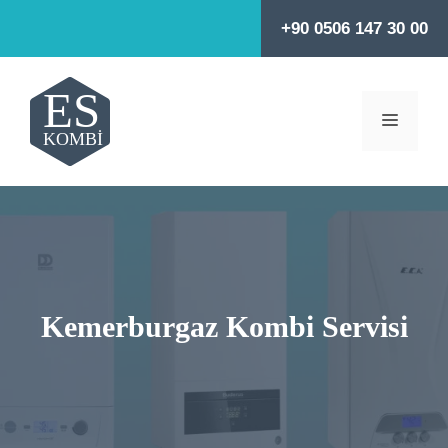
İçeriğe
+90 0506 147 30 00
atla
MENÜ
Kemerburgaz Kombi Servisi