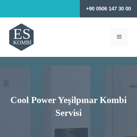
İçeriğe
+90 0506 147 30 00
atla
MENÜ
Cool Power Yeşilpınar Kombi
Servisi