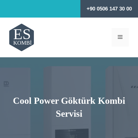
İçeriğe
+90 0506 147 30 00
atla
MENÜ
Cool Power Göktürk Kombi
Servisi