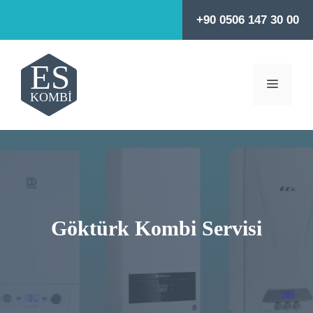
İçeriğe
+90 0506 147 30 00
atla
MENÜ
Göktürk Kombi Servisi