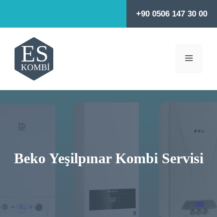
İçeriğe
+90 0506 147 30 00
atla
MENÜ
Beko Yeşilpınar Kombi Servisi