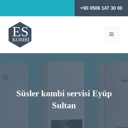
İçeriğe
+90 0506 147 30 00
atla
MENÜ
Süsler kombi servisi Eyüp
Sultan