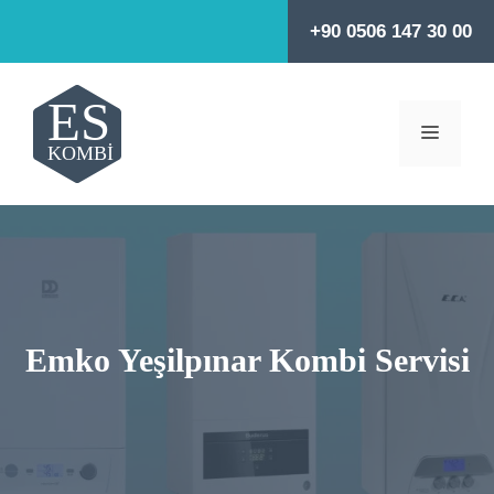
İçeriğe
+90 0506 147 30 00
atla
MENÜ
Emko Yeşilpınar Kombi Servisi