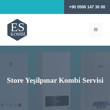
İçeriğe
+90 0506 147 30 00
atla
MENÜ
Store Yeşilpınar Kombi Servisi