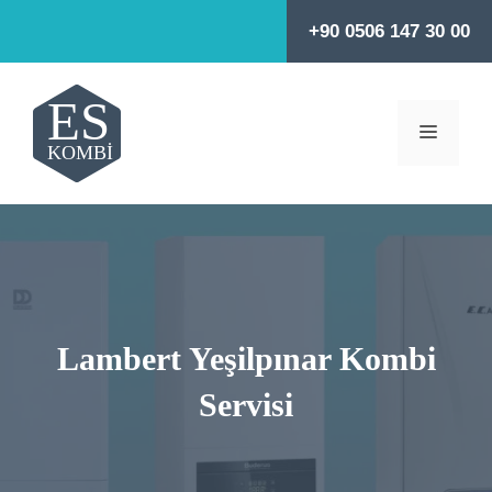
İçeriğe
+90 0506 147 30 00
atla
MENÜ
Lambert Yeşilpınar Kombi
Servisi