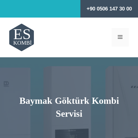
İçeriğe
+90 0506 147 30 00
atla
MENÜ
Baymak Göktürk Kombi
Servisi