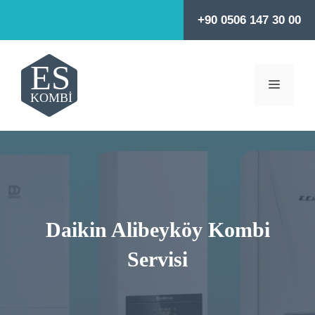
İçeriğe
+90 0506 147 30 00
atla
MENÜ
Daikin Alibeyköy Kombi
Servisi