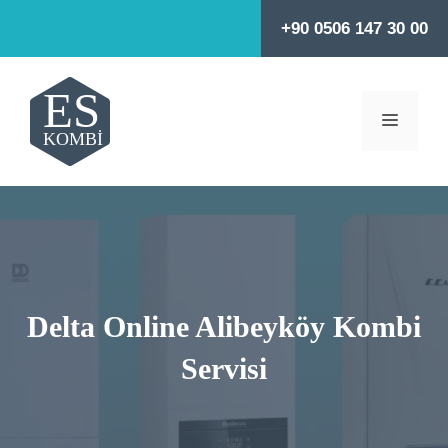
İçeriğe
+90 0506 147 30 00
atla
MENÜ
Delta Online Alibeyköy Kombi
Servisi