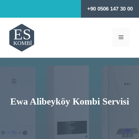
İçeriğe
+90 0506 147 30 00
atla
MENÜ
Ewa Alibeyköy Kombi Servisi