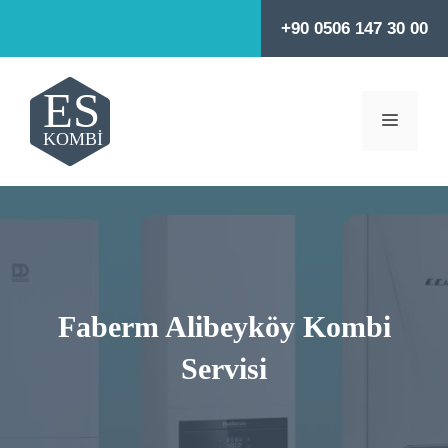
İçeriğe
+90 0506 147 30 00
atla
MENÜ
Faberm Alibeyköy Kombi
Servisi