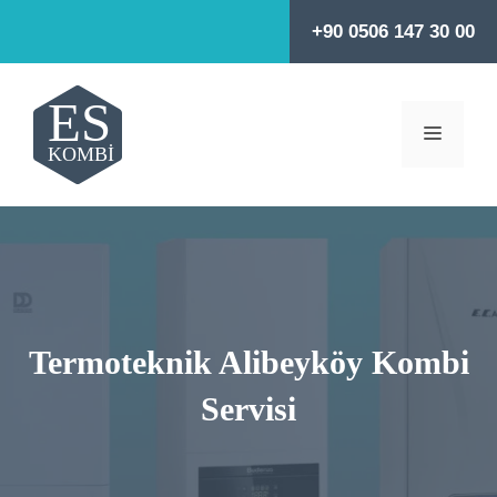
İçeriğe
+90 0506 147 30 00
atla
MENÜ
Termoteknik Alibeyköy Kombi
Servisi