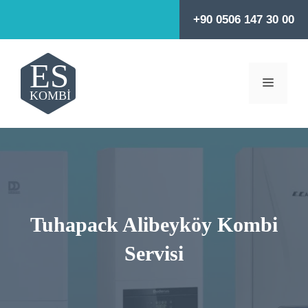
İçeriğe
+90 0506 147 30 00
atla
MENÜ
Tuhapack Alibeyköy Kombi
Servisi