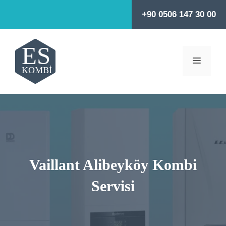
İçeriğe
+90 0506 147 30 00
atla
MENÜ
Vaillant Alibeyköy Kombi
Servisi