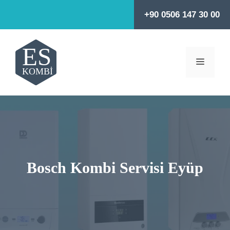
İçeriğe
+90 0506 147 30 00
atla
MENÜ
Bosch Kombi Servisi Eyüp